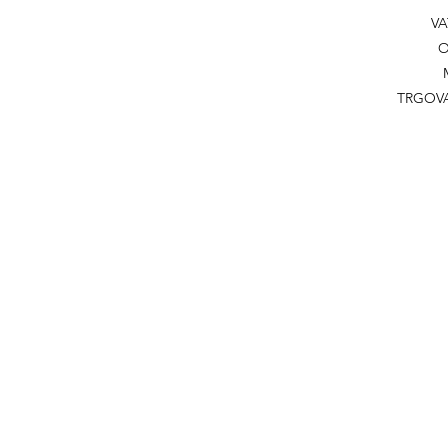
VA
O
TRGOVA