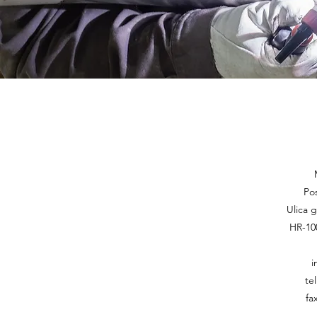
Po
Ulica 
HR-10
i
te
fa