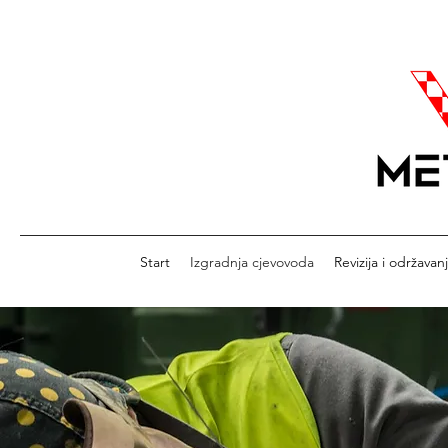
Start
Izgradnja cjevovoda
Revizija i održavan